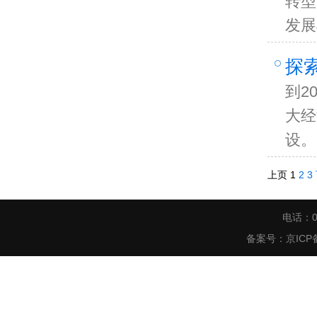
转型
发展
探
到2
大经
设。
上页
1
2
3
电话：0
备案号：
京ICP