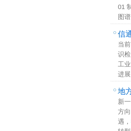
01
图谱
信
当前
识检
工业
进展
地
新一
方向
遇，