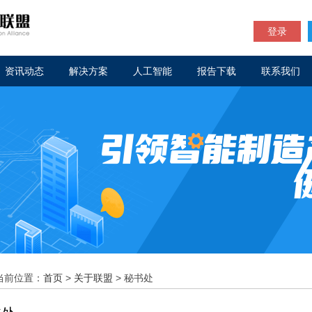
登录
资讯动态
解决方案
人工智能
报告下载
联系我们
当前位置：
首页
>
关于联盟
> 秘书处