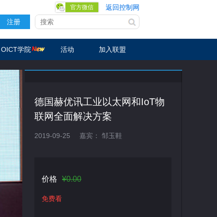
返回控制网
官方微信
注册
OICT学院
活动
加入联盟
德国赫优讯工业以太网和IoT物
联网全面解决方案
2019-09-25
嘉宾：
邹玉鞋
价格
¥0.00
免费看