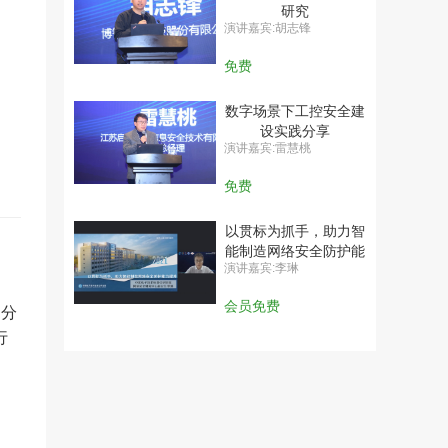
研究
演讲嘉宾:胡志锋
免费
数字场景下工控安全建
设实践分享
演讲嘉宾:雷慧桃
免费
以贯标为抓手，助力智
能制造网络安全防护能
演讲嘉宾:李琳
力提升
会员免费
细分
行